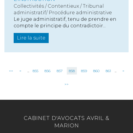
Collectivités
/
Contentieux
/
Tribunal
administratif/ Procédure administrative
Le juge administratif, tenu de prendre en
compte le principe du contradictoir...
Lire la suite
<<
<
...
855
856
857
858
859
860
861
...
>
>>
CABINET D'AVOCATS AVRIL &
MARION