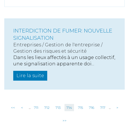
INTERDICTION DE FUMER: NOUVELLE
SIGNALISATION
Entreprises
/
Gestion de l'entreprise
/
Gestion des risques et sécurité
Dans les lieux affectés à un usage collectif,
une signalisation apparente doi...
Lire la suite
<<
<
...
711
712
713
714
715
716
717
...
>
>>