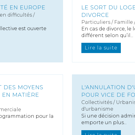
ITÉ EN EUROPE
LE SORT DU LOG
DIVORCE
n difficultés /
Particuliers
/
Famille
lective est ouverte
En cas de divorce, le
différent selon qu’il...
Lire la suite
NT DES MOYENS
L'ANNULATION D
 EN MATIÈRE
POUR VICE DE F
Collectivités
/
Urbani
d'urbanisme
merciale
Si une décision admin
 programmation pour la
emporte un plus...