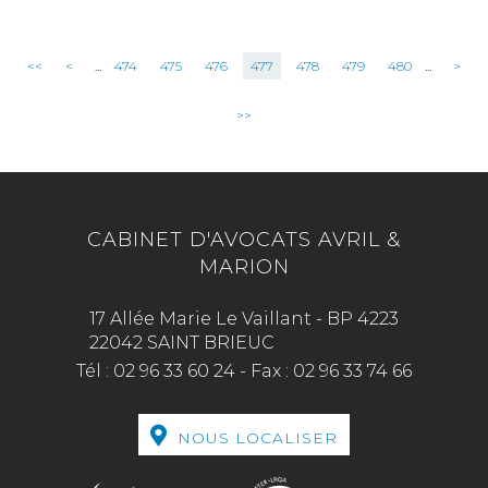
<<
<
...
474
475
476
477
478
479
480
...
>
>>
CABINET D'AVOCATS AVRIL &
MARION
17 Allée Marie Le Vaillant - BP 4223
22042 SAINT BRIEUC
Tél :
02 96 33 60 24
-
Fax :
02 96 33 74 66
NOUS LOCALISER