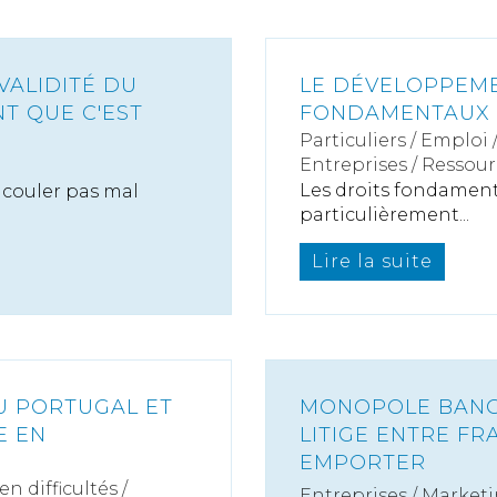
VALIDITÉ DU
LE DÉVELOPPEME
NT QUE C'EST
FONDAMENTAUX E
Particuliers
/
Emploi
Entreprises
/
Ressour
Les droits fondamenta
t couler pas mal
particulièrement...
Lire la suite
U PORTUGAL ET
MONOPOLE BANCA
E EN
LITIGE ENTRE FR
EMPORTER
n difficultés /
Entreprises
/
Marketi