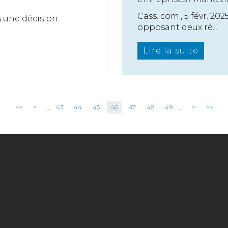
Cass. com., 5 févr. 202
ns une décision
opposant deux ré...
Lire la suite
<<
<
...
43
44
45
46
47
48
49
...
>
>>