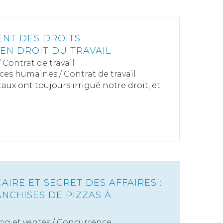
NT DES DROITS
N DROIT DU TRAVAIL
/
Contrat de travail
ces humaines
/
Contrat de travail
ux ont toujours irrigué notre droit, et
IRE ET SECRET DES AFFAIRES :
ANCHISES DE PIZZAS À
ng et ventes
/
Concurrence