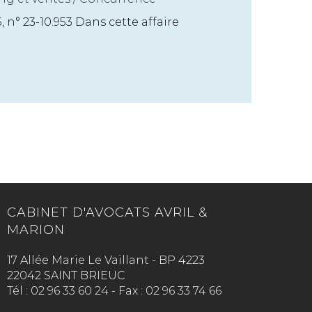
5, n° 23-10.953 Dans cette affaire
CABINET D'AVOCATS AVRIL &
MARION
17 Allée Marie Le Vaillant - BP 4223
22042 SAINT BRIEUC
Tél :
02 96 33 60 24
-
Fax :
02 96 33 74 66