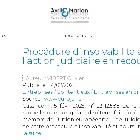
ION
EXPERTISES
Procédure d’insolvabilité 
l’action judiciaire en re
Auteur : VIBERT Olivier
Publié le :
14/02/2025
Entreprises
/
Contentieux
/
Entreprises en dif
Source :
www.eurojuris.fr
Cass. com., 5 févr. 2025, n° 23-12.588 Dans
rappelle que lorsqu’un débiteur fait l’obj
membre de l’Union européenne, une juridicti
de cette procédure d’insolvabilité et poursu
la suite