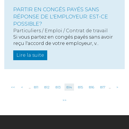
PARTIR EN CONGÉS PAYÉS SANS
RÉPONSE DE L'EMPLOYEUR: EST-CE
POSSIBLE?
Particuliers
/
Emploi
/
Contrat de travail
Si vous partez en congés payés sans avoir
reçu l'accord de votre employeur, v...
Lire la suite
<<
<
...
811
812
813
814
815
816
817
...
>
>>