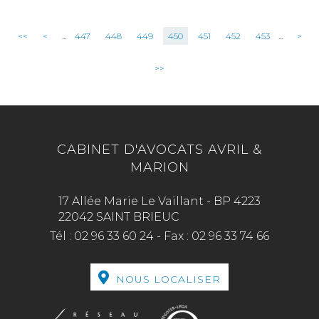
<<
<
...
447
448
449
450
451
452
453
...
>
>>
CABINET D'AVOCATS AVRIL &
MARION
17 Allée Marie Le Vaillant - BP 4223
22042 SAINT BRIEUC
Tél :
02 96 33 60 24
-
Fax :
02 96 33 74 66
NOUS LOCALISER