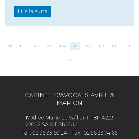
Lire la suite
<<
<
...
962
963
964
965
966
967
968
...
>
>>
CABINET D'AVOCATS AVRIL &
MARION
17 Allée Marie Le Vaillant - BP 4223
22042 SAINT BRIEUC
Tél :
02 96 33 60 24
-
Fax :
02 96 33 74 66