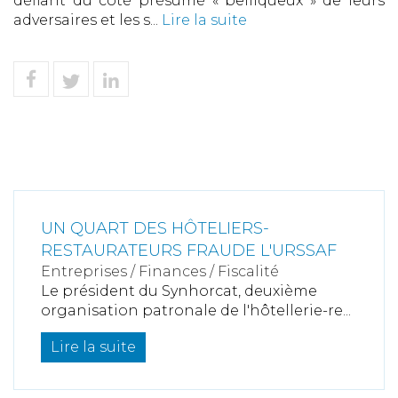
défiant du côté présumé « belliqueux » de leurs
adversaires et les s...
Lire la suite
UN QUART DES HÔTELIERS-
RESTAURATEURS FRAUDE L'URSSAF
Entreprises
/
Finances
/
Fiscalité
Le président du Synhorcat, deuxième
organisation patronale de l'hôtellerie-re...
Lire la suite