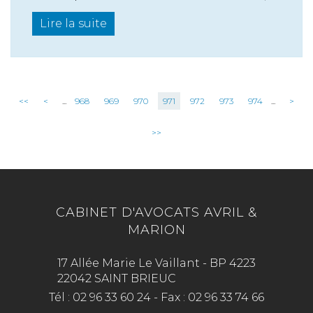
Lire la suite
<<
<
...
968
969
970
971
972
973
974
...
>
>>
CABINET D'AVOCATS AVRIL &
MARION
17 Allée Marie Le Vaillant - BP 4223
22042 SAINT BRIEUC
Tél :
02 96 33 60 24
-
Fax :
02 96 33 74 66