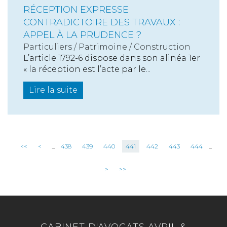
RÉCEPTION EXPRESSE
CONTRADICTOIRE DES TRAVAUX :
APPEL À LA PRUDENCE ?
Particuliers
/
Patrimoine
/
Construction
L’article 1792-6 dispose dans son alinéa 1er
« la réception est l’acte par le...
Lire la suite
<<
<
...
438
439
440
441
442
443
444
...
>
>>
CABINET D'AVOCATS AVRIL &