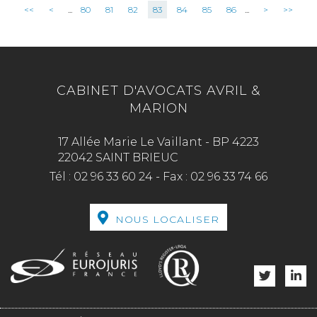
<<
<
...
80
81
82
83
84
85
86
...
>
>>
CABINET D'AVOCATS AVRIL &
MARION
17 Allée Marie Le Vaillant - BP 4223
22042 SAINT BRIEUC
Tél :
02 96 33 60 24
-
Fax :
02 96 33 74 66
NOUS LOCALISER