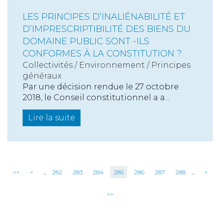
LES PRINCIPES D’INALIÉNABILITÉ ET
D’IMPRESCRIPTIBILITÉ DES BIENS DU
DOMAINE PUBLIC SONT -ILS
CONFORMES À LA CONSTITUTION ?
Collectivités
/
Environnement
/
Principes
généraux
Par une décision rendue le 27 octobre
2018, le Conseil constitutionnel a a...
Lire la suite
<<
<
...
282
283
284
285
286
287
288
...
>
>>