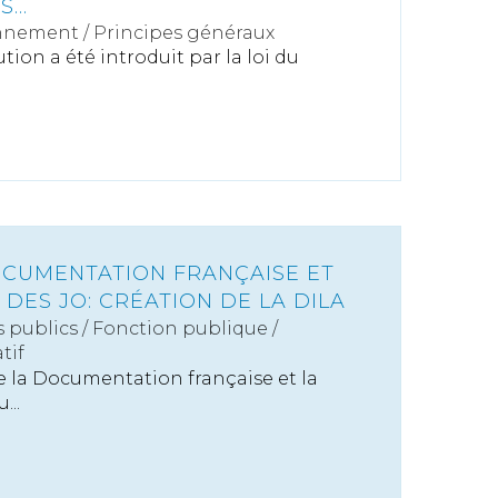
...
nnement
/
Principes généraux
tion a été introduit par la loi du
.
OCUMENTATION FRANÇAISE ET
 DES JO: CRÉATION DE LA DILA
s publics
/
Fonction publique /
tif
e la Documentation française et la
...