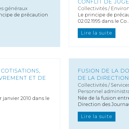
CONFLIT DE JUGES
es généraux
Collectivités
/
Enviro
incipe de précaution
Le principe de précau
02.02.1995 dans le Co..
Lire la suite
 COTISATIONS,
FUSION DE LA D
UVREMENT ET DE
DE LA DIRECTION
Collectivités
/
Service
Personnel administra
Née de la fusion entr
 janvier 2010 dans le
Direction des Journau
Lire la suite