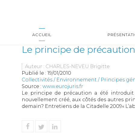
ACCUEIL
PRÉSENTAT
Le principe de précaution,
Auteur : CHARLES-NEVEU Brigitte
Publié le :
19/01/2010
Collectivités
/
Environnement
/
Principes gé
Source :
www.eurojuris.fr
Le principe de précaution a été introduit
nouvellement créé, aux côtés des autres pri
demain? Entretiens de la Citadelle 2009« L’a