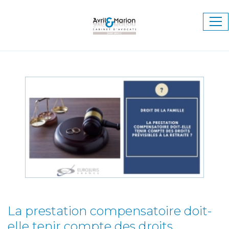
Ouv
le
me
La prestation compensatoire doit-
elle tenir compte des droits