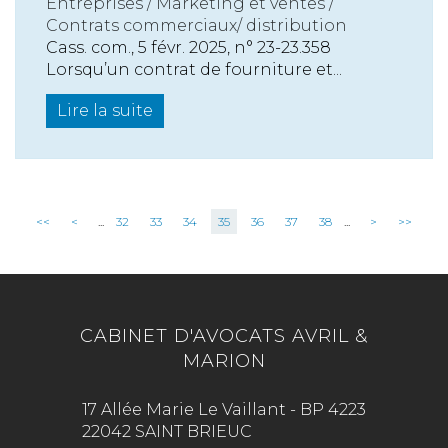
Entreprises
/
Marketing et ventes
/
Contrats commerciaux/ distribution
Cass. com., 5 févr. 2025, n° 23-23.358
Lorsqu’un contrat de fourniture et...
Lire la suite
<<
<
...
32
33
34
35
36
37
38
...
>
>>
CABINET D'AVOCATS AVRIL &
MARION
17 Allée Marie Le Vaillant - BP 4223
22042 SAINT BRIEUC