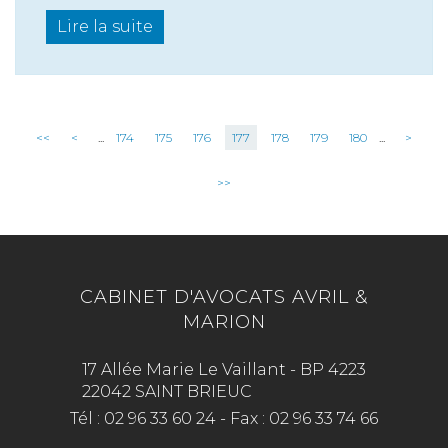
Lire la suite
<<
<
...
174
175
176
177
178
179
180
...
>
>>
CABINET D'AVOCATS AVRIL &
MARION
17 Allée Marie Le Vaillant - BP 4223
22042 SAINT BRIEUC
Tél :
02 96 33 60 24
-
Fax :
02 96 33 74 66