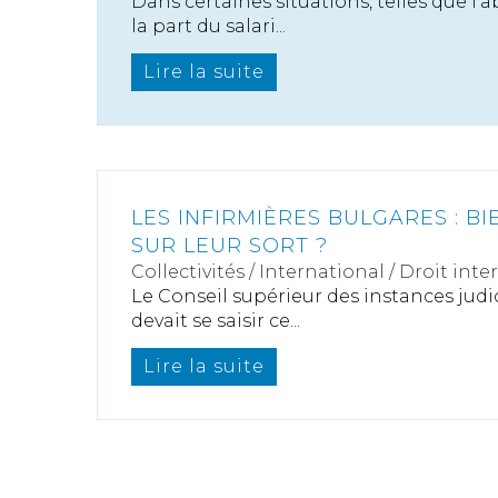
Dans certaines situations, telles que l
la part du salari...
Lire la suite
LES INFIRMIÈRES BULGARES : BI
SUR LEUR SORT ?
Collectivités
/
International
/
Droit inte
Le Conseil supérieur des instances judi
devait se saisir ce...
Lire la suite