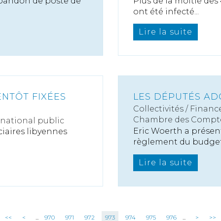
’abandon de poste de
Plus de la moitié des
ont été infecté...
Lire la suite
ENTÔT FIXÉES
LES DÉPUTÉS AD
Collectivités
/
Finance
Chambre des Compt
rnational public
Eric Woerth a présent
ciaires libyennes
règlement du budget 
Lire la suite
<<
<
...
970
971
972
973
974
975
976
...
>
>>