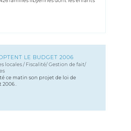
 426 familles libyennes dont les enfants
OPTENT LE BUDGET 2006
s locales
/
Fiscalité/ Gestion de fait/
es
é ce matin son projet de loi de
2006...