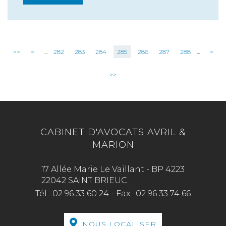
<<
<
...
282
283
284
285
286
287
288
...
>
>>
CABINET D'AVOCATS AVRIL &
MARION
17 Allée Marie Le Vaillant - BP 4223
22042 SAINT BRIEUC
Tél :
02 96 33 60 24
-
Fax :
02 96 33 74 66
NOUS LOCALISER