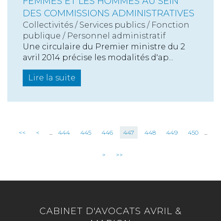
FEMMES ET LES HOMMES AU SEIN
DES COMMISSIONS ADMINISTRATIVES
Collectivités
/
Services publics
/
Fonction
publique / Personnel administratif
Une circulaire du Premier ministre du 2
avril 2014 précise les modalités d'ap...
Lire la suite
<<
<
...
444
445
446
447
448
449
450
...
>
>>
CABINET D'AVOCATS AVRIL &