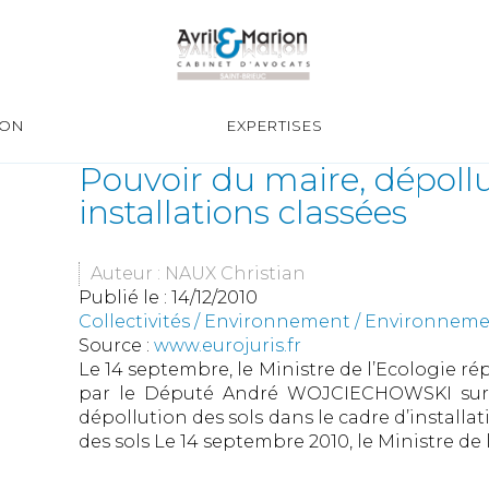
ION
EXPERTISES
Pouvoir du maire, dépollu
installations classées
Auteur : NAUX Christian
Publié le :
14/12/2010
Collectivités
/
Environnement
/
Environneme
Source :
www.eurojuris.fr
Le 14 septembre, le Ministre de l’Ecologie ré
par le Député André WOJCIECHOWSKI sur l
dépollution des sols dans le cadre d’installa
des sols Le 14 septembre 2010, le Ministre de l