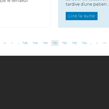
 que le vendeur
tardive d’une patien...
Lire la suite
<<
<
...
728
729
730
731
732
733
734
...
>
>>