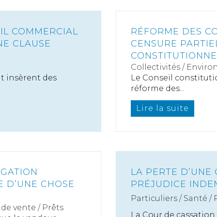
AIL COMMERCIAL
RÉFORME DES COL
NE CLAUSE
CENSURE PARTIE
CONSTITUTIONNE
Collectivités
/
Enviro
it insèrent des
Le Conseil constitutio
réforme des...
Lire la suite
IGATION
LA PERTE D’UNE
E D’UNE CHOSE
PRÉJUDICE INDE
Particuliers
/
Santé
/
de vente / Prêts
La Cour de cassation 