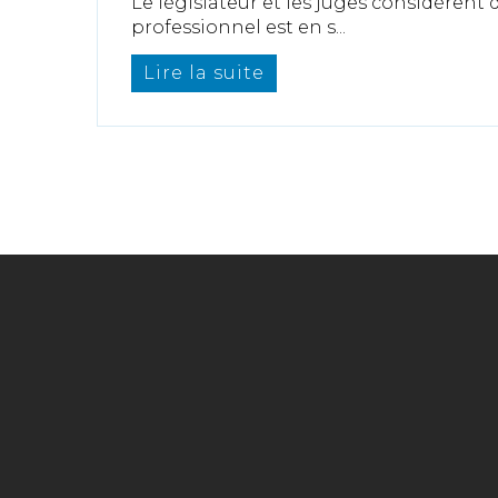
Le législateur et les juges considèrent
professionnel est en s...
Lire la suite