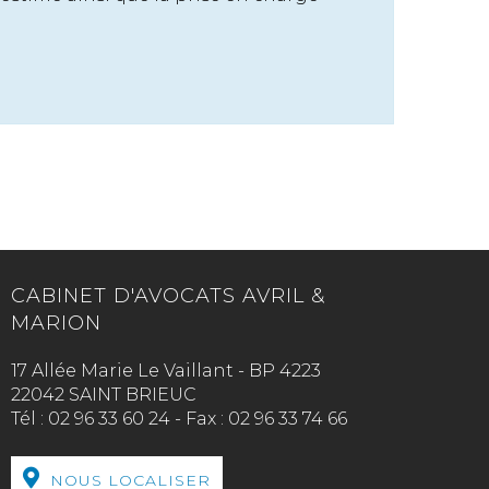
CABINET D'AVOCATS AVRIL &
MARION
17 Allée Marie Le Vaillant - BP 4223
22042 SAINT BRIEUC
Tél :
02 96 33 60 24
-
Fax :
02 96 33 74 66
NOUS LOCALISER