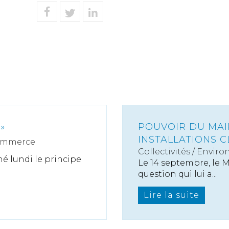
»
POUVOIR DU MAI
INSTALLATIONS C
ommerce
Collectivités
/
Enviro
é lundi le principe
Le 14 septembre, le M
question qui lui a...
Lire la suite