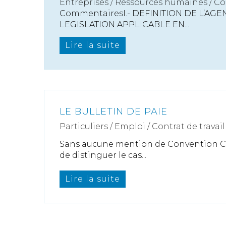
Entreprises
/
Ressources humaines
/
Co
CommentairesI.- DEFINITION DE L’AG
LEGISLATION APPLICABLE EN...
Lire la suite
LE BULLETIN DE PAIE
Particuliers
/
Emploi
/
Contrat de travail
Sans aucune mention de Convention Col
de distinguer le cas...
Lire la suite