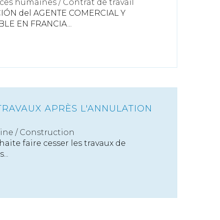
ces humaines
/
Contrat de travail
IÓN del AGENTE COMERCIAL Y
LE EN FRANCIA...
TRAVAUX APRÈS L'ANNULATION
ine
/
Construction
haite faire cesser les travaux de
...