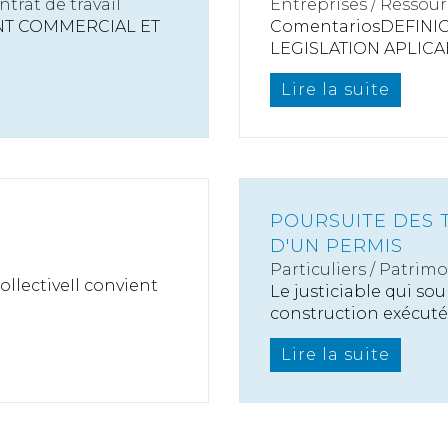
ntrat de travail
Entreprises
/
Ressour
ENT COMMERCIAL ET
ComentariosDEFINIC
LEGISLATION APLICAB
Lire la suite
POURSUITE DES 
D'UN PERMIS
Particuliers
/
Patrimo
lectiveIl convient
Le justiciable qui sou
construction exécutés
Lire la suite