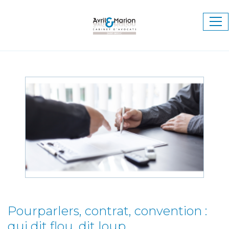
Ouv
le
me
Pourparlers, contrat, convention :
qui dit flou, dit loup