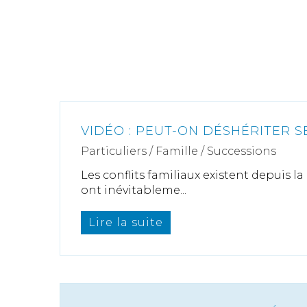
VIDÉO : PEUT-ON DÉSHÉRITER S
Particuliers
/
Famille
/
Successions
Les conflits familiaux existent depuis la
ont inévitableme...
Lire la suite