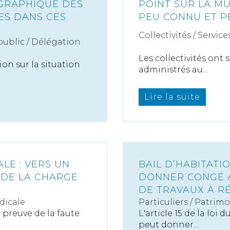
OGRAPHIQUE DES
POINT SUR LA M
ES DANS CES
PEU CONNU ET P
Collectivités
/
Service
public / Délégation
Les collectivités ont
ion sur la situation
administrés au...
Lire la suite
LE : VERS UN
BAIL D’HABITATI
DE LA CHARGE
DONNER CONGÉ A
DE TRAVAUX À RÉ
dicale
Particuliers
/
Patrimo
 preuve de la faute
L'article 15 de la loi d
peut donner...