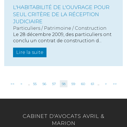
L'HABITABILITÉ DE L'OUVRAGE POUR
SEUL CRITÈRE DE LA RÉCEPTION
JUDICIAIRE
Particuliers
/
Patrimoine
/
Construction
Le 28 décembre 2009, des particuliers ont
conclu un contrat de construction d...
Lire la suite
<<
<
...
55
56
57
58
59
60
61
...
>
>>
CABINET D'AVOCATS AVRIL &
MARION