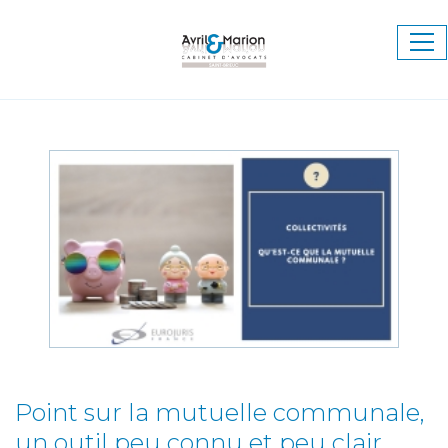
Ouv
le
me
Point sur la mutuelle communale,
un outil peu connu et peu clair