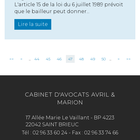
L'article 15 de la loi du 6 juillet 1989 prévoit
que le bailleur peut donner...
Lire la suite
<<
<
...
44
45
46
47
48
49
50
...
>
>>
CABINET D'AVOCATS AVRIL &
MARION
17 Allée Marie Le Vaillant - BP 4223
22042 SAINT BRIEUC
Tél :
02 96 33 60 24
-
Fax :
02 96 33 74 66