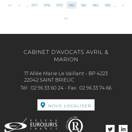
<<
<
...
977
978
979
980
981
982
983
...
>
>>
CABINET D'AVOCATS AVRIL &
MARION
17 Allée Marie Le Vaillant - BP 4223
22042 SAINT BRIEUC
Tél :
02 96 33 60 24
-
Fax :
02 96 33 74 66
NOUS LOCALISER