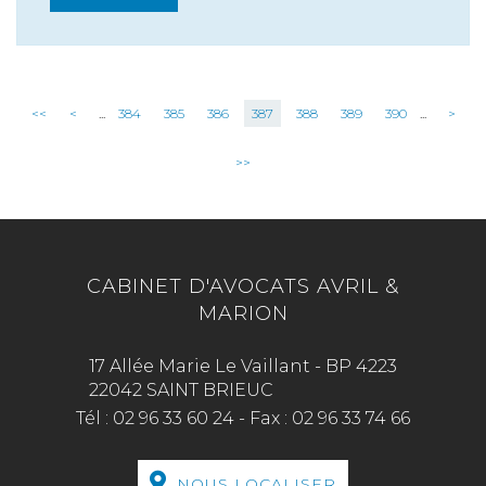
<<
<
...
384
385
386
387
388
389
390
...
>
>>
CABINET D'AVOCATS AVRIL &
MARION
17 Allée Marie Le Vaillant - BP 4223
22042 SAINT BRIEUC
Tél :
02 96 33 60 24
-
Fax :
02 96 33 74 66
NOUS LOCALISER