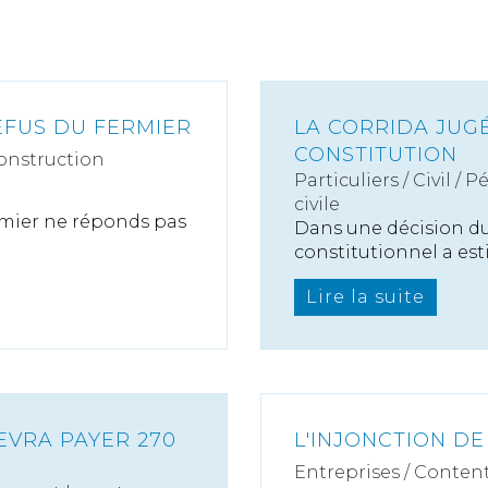
EFUS DU FERMIER
LA CORRIDA JUG
CONSTITUTION
onstruction
Particuliers
/
Civil / P
civile
ermier ne réponds pas
Dans une décision du
constitutionnel a esti
Lire la suite
EVRA PAYER 270
L'INJONCTION DE
Entreprises
/
Content