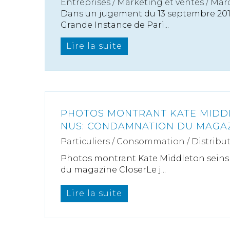
Entreprises
/
Marketing et ventes
/
Marq
Dans un jugement du 13 septembre 2012
Grande Instance de Pari...
Lire la suite
PHOTOS MONTRANT KATE MIDD
NUS: CONDAMNATION DU MAGA
Particuliers
/
Consommation
/
Distribu
Photos montrant Kate Middleton sein
du magazine CloserLe j...
Lire la suite