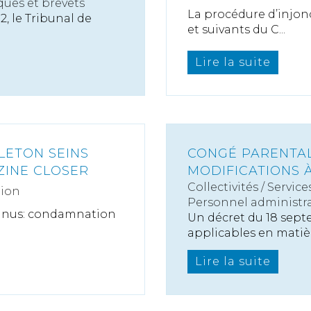
ues et brevets
La procédure d’injonc
, le Tribunal de
et suivants du C...
Lire la suite
LETON SEINS
CONGÉ PARENTAL
ZINE CLOSER
MODIFICATIONS 
Collectivités
/
Service
tion
Personnel administra
s nus: condamnation
Un décret du 18 sept
applicables en matière
Lire la suite