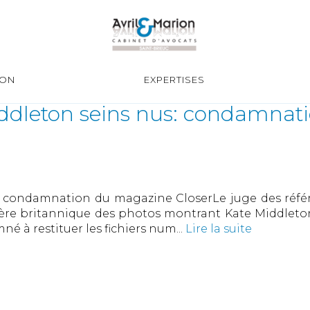
ION
EXPERTISES
ddleton seins nus: condamnat
 condamnation du magazine CloserLe juge des référé
cière britannique des photos montrant Kate Middleto
é à restituer les fichiers num...
Lire la suite