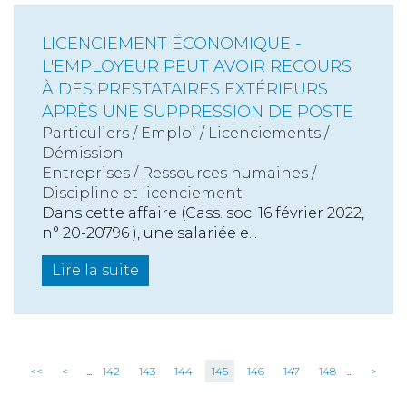
LICENCIEMENT ÉCONOMIQUE -
L'EMPLOYEUR PEUT AVOIR RECOURS
À DES PRESTATAIRES EXTÉRIEURS
APRÈS UNE SUPPRESSION DE POSTE
Particuliers
/
Emploi
/
Licenciements /
Démission
Entreprises
/
Ressources humaines
/
Discipline et licenciement
Dans cette affaire (Cass. soc. 16 février 2022,
n° 20-20796 ), une salariée e...
Lire la suite
<<
<
...
142
143
144
145
146
147
148
...
>