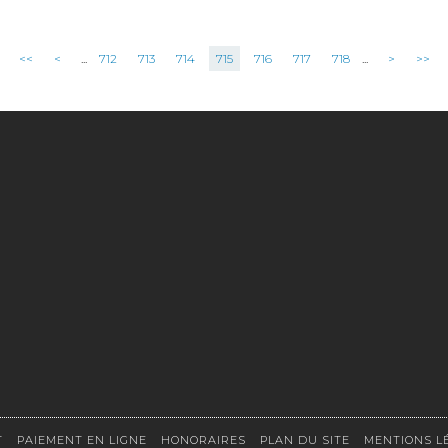
<<
<
...
712
713
714
715
716
717
718
...
>
>>
T
PAIEMENT EN LIGNE
HONORAIRES
PLAN DU SITE
MENTIONS L