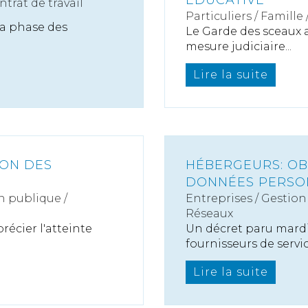
ÉDUCATIVE
ntrat de travail
Particuliers
/
Famille
la phase des
Le Garde des sceaux a 
mesure judiciaire...
Lire la suite
ION DES
HÉBERGEURS: OB
DONNÉES PERSO
n publique /
Entreprises
/
Gestion 
Réseaux
récier l'atteinte
Un décret paru mardi
fournisseurs de servic.
Lire la suite