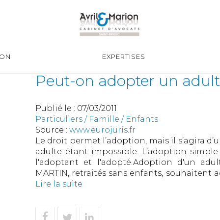
ION
EXPERTISES
Peut-on adopter un adul
Publié le :
07/03/2011
Particuliers
/
Famille
/
Enfants
Source :
www.eurojuris.fr
Le droit permet l’adoption, mais il s’agira d
adulte étant impossible. L’adoption simple
l'adoptant et l'adopté.Adoption d'un ad
MARTIN, retraités sans enfants, souhaitent ado
Lire la suite