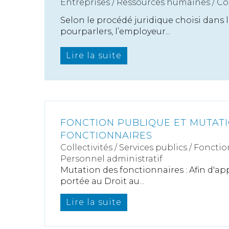
Entreprises
/
Ressources humaines
/
Co
Selon le procédé juridique choisi dans 
pourparlers, l’employeur...
Lire la suite
FONCTION PUBLIQUE ET MUTAT
FONCTIONNAIRES
Collectivités
/
Services publics
/
Fonctio
Personnel administratif
Mutation des fonctionnaires : Afin d'app
portée au Droit au...
Lire la suite