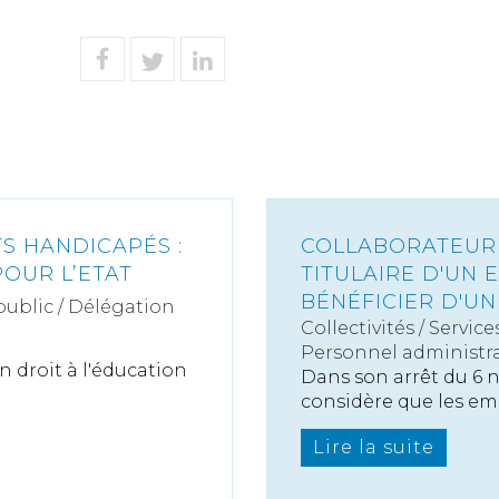
TS HANDICAPÉS :
COLLABORATEUR 
POUR L’ETAT
TITULAIRE D'UN 
BÉNÉFICIER D'UN
public / Délégation
Collectivités
/
Service
Personnel administra
 droit à l'éducation
Dans son arrêt du 6 n
considère que les emp
Lire la suite