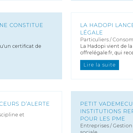
 NE CONSTITUE
LA HADOPI LANCE
LÉGALE
Particuliers
/
Consom
'un certificat de
La Hadopi vient de la
offrelégale.fr, qui rece
Lire la suite
CEURS D’ALERTE
PETIT VADEMECU
INSTITUTIONS R
scipline et
POUR LES PME
Entreprises
/
Gestion 
sociale