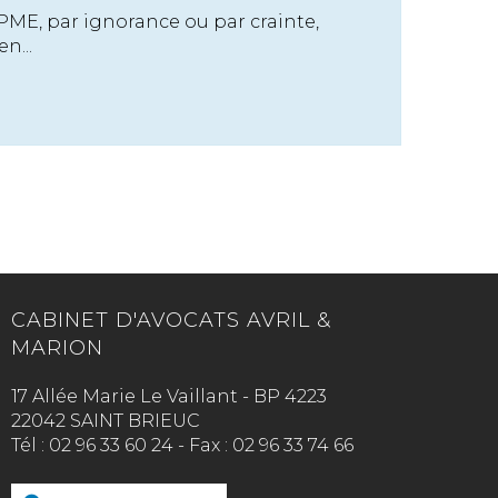
ME, par ignorance ou par crainte,
n...
CABINET D'AVOCATS AVRIL &
MARION
17 Allée Marie Le Vaillant - BP 4223
22042 SAINT BRIEUC
Tél :
02 96 33 60 24
-
Fax :
02 96 33 74 66