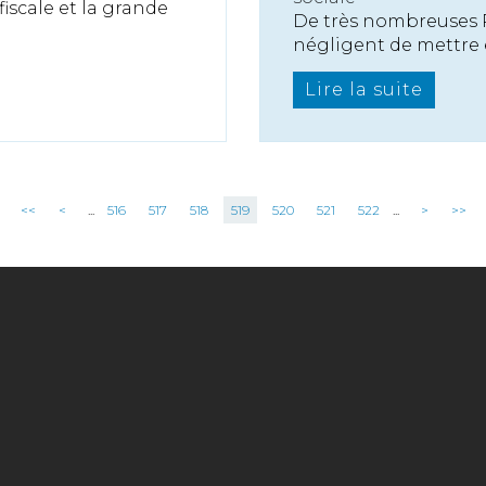
 fiscale et la grande
De très nombreuses P
négligent de mettre e
Lire la suite
<<
<
...
516
517
518
519
520
521
522
...
>
>>