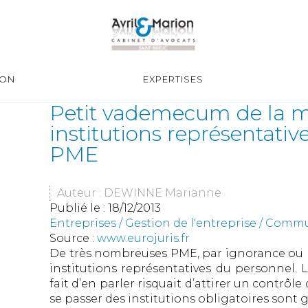
ION
EXPERTISES
Petit vademecum de la m
institutions représentativ
PME
Auteur : DEWINNE Marianne
Publié le :
18/12/2013
Entreprises
/
Gestion de l'entreprise
/
Commun
Source :
www.eurojuris.fr
De très nombreuses PME, par ignorance ou pa
institutions représentatives du personnel. 
fait d’en parler risquait d’attirer un contrôle 
se passer des institutions obligatoires sont g