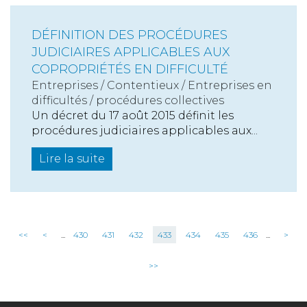
DÉFINITION DES PROCÉDURES
JUDICIAIRES APPLICABLES AUX
COPROPRIÉTÉS EN DIFFICULTÉ
Entreprises
/
Contentieux
/
Entreprises en
difficultés / procédures collectives
Un décret du 17 août 2015 définit les
procédures judiciaires applicables aux...
Lire la suite
<<
<
...
430
431
432
433
434
435
436
...
>
>>