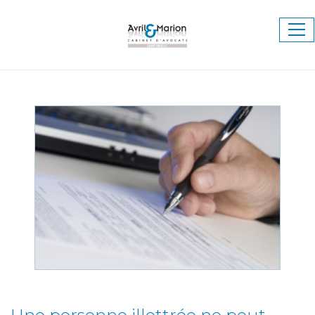
Ouv
le
me