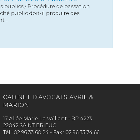
s publics
/
Procédure de passation
hé public doit-il produire des
t...
CABINET D'AVOCATS AVRIL &
MARION
17 Allée Marie Le Vaillant - BP 4223
22042 SAINT BRIEUC
Tél :
02 96 33 60 24
-
Fax :
02 96 33 74 66