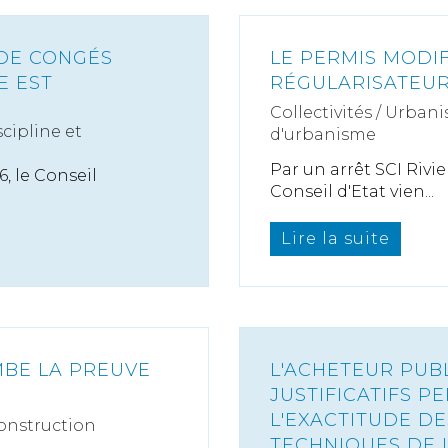
 DE CONGÉS
LE PERMIS MODIF
E EST
RÉGULARISATEUR 
Collectivités
/
Urbani
scipline et
d'urbanisme
Par un arrêt SCI Rivi
, le Conseil
Conseil d'Etat vien...
Lire la suite
MBE LA PREUVE
L'ACHETEUR PUBL
JUSTIFICATIFS P
L'EXACTITUDE D
onstruction
TECHNIQUES DE 