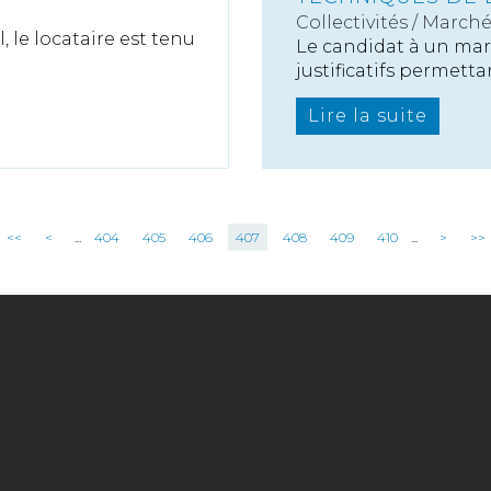
Collectivités
/
Marché
, le locataire est tenu
Le candidat à un marc
justificatifs permettan
Lire la suite
<<
<
...
404
405
406
407
408
409
410
...
>
>>