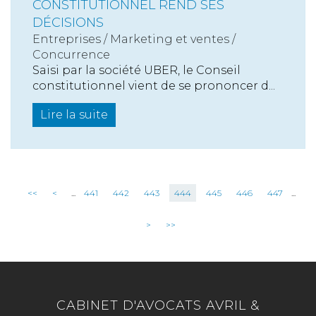
CONSTITUTIONNEL REND SES
DÉCISIONS
Entreprises
/
Marketing et ventes
/
Concurrence
Saisi par la société UBER, le Conseil
constitutionnel vient de se prononcer d...
Lire la suite
<<
<
...
441
442
443
444
445
446
447
...
>
>>
CABINET D'AVOCATS AVRIL &