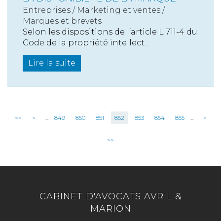
Entreprises
/
Marketing et ventes
/
Marques et brevets
Selon les dispositions de l’article L 711-4 du
Code de la propriété intellect...
Lire la suite
<<
<
...
849
850
851
852
853
854
855
...
>
>>
CABINET D'AVOCATS AVRIL &
MARION