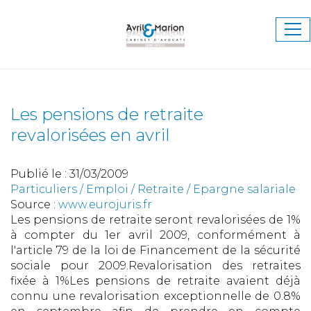
Ouv
le
me
Les pensions de retraite
revalorisées en avril
Publié le :
31/03/2009
Particuliers
/
Emploi
/
Retraite / Epargne salariale
Source :
www.eurojuris.fr
Les pensions de retraite seront revalorisées de 1%
à compter du 1er avril 2009, conformément à
l'article 79 de la loi de Financement de la sécurité
sociale pour 2009.Revalorisation des retraites
fixée à 1%Les pensions de retraite avaient déjà
connu une revalorisation exceptionnelle de 0.8%