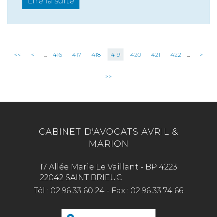
Lire la suite
<<
<
...
416
417
418
419
420
421
422
...
>
>>
CABINET D'AVOCATS AVRIL &
MARION
17 Allée Marie Le Vaillant - BP 4223
22042 SAINT BRIEUC
Tél :
02 96 33 60 24
-
Fax :
02 96 33 74 66