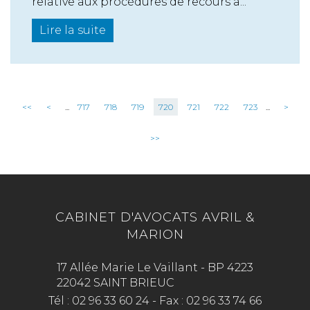
relative aux procédures de recours a...
Lire la suite
<<
<
...
717
718
719
720
721
722
723
...
>
>>
CABINET D'AVOCATS AVRIL &
MARION
17 Allée Marie Le Vaillant - BP 4223
22042 SAINT BRIEUC
Tél :
02 96 33 60 24
-
Fax :
02 96 33 74 66