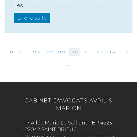
Les...
Lire la suite
<<
<
...
957
958
959
960
961
962
963
...
>
>>
CABINET D'AVOCATS AVRIL &
MARION
17 Allée Marie Le Vaillant - BP 4223
22042 SAINT BRIEUC