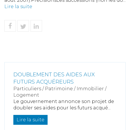
août 2007).PrécisionsLes successions (non les do...
Lire la suite
DOUBLEMENT DES AIDES AUX
FUTURS ACQUÉREURS
Particuliers
/
Patrimoine
/
Immobilier /
Logement
Le gouvernement annonce son projet de
doubler ses aides pour les futurs acqué...
Lire la suite