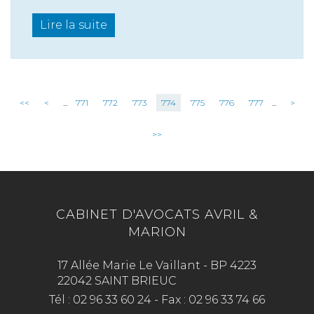
Lire la suite
<<
<
...
771
772
773
774
775
776
777
...
>
>>
CABINET D'AVOCATS AVRIL &
MARION
17 Allée Marie Le Vaillant - BP 4223
22042 SAINT BRIEUC
Tél :
02 96 33 60 24
-
Fax :
02 96 33 74 66