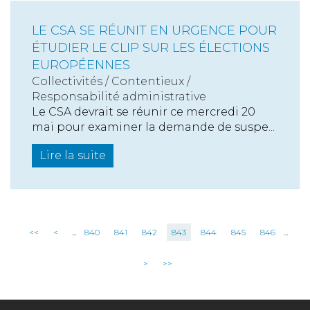
LE CSA SE RÉUNIT EN URGENCE POUR
ÉTUDIER LE CLIP SUR LES ÉLECTIONS
EUROPÉENNES
Collectivités
/
Contentieux
/
Responsabilité administrative
Le CSA devrait se réunir ce mercredi 20
mai pour examiner la demande de suspe...
Lire la suite
<<
<
...
840
841
842
843
844
845
846
...
>
>>