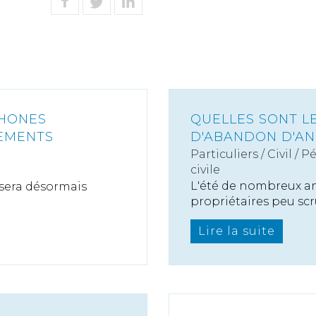
PHONES
QUELLES SONT L
SEMENTS
D'ABANDON D'AN
Particuliers
/
Civil / P
civile
L'été de nombreux a
 sera désormais
propriétaires peu scr
Lire la suite