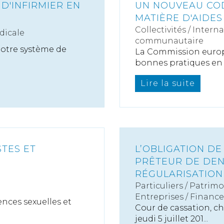
 D'INFIRMIER EN
UN NOUVEAU COD
MATIÈRE D'AIDES
Collectivités
/
Interna
dicale
communautaire
notre système de
La Commission euro
bonnes pratiques en m
Lire la suite
STES ET
L’OBLIGATION DE
PRÊTEUR DE DEN
RÉGULARISATION
Particuliers
/
Patrimo
Entreprises
/
Finance
lences sexuelles et
Cour de cassation, c
jeudi 5 juillet 201...