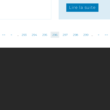
Lire la suite
<<
<
...
293
294
295
296
297
298
299
...
>
>>