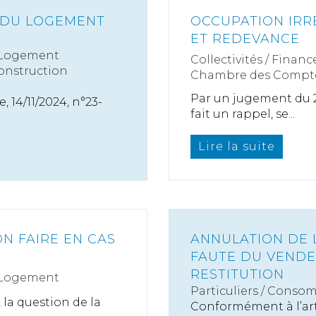
 DU LOGEMENT
OCCUPATION IRR
ET REDEVANCE
 Logement
Collectivités
/
Finance
onstruction
Chambre des Compt
Par un jugement du 2
 14/11/2024, n°23-
fait un rappel, se...
Lire la suite
ON FAIRE EN CAS
ANNULATION DE L
FAUTE DU VENDE
RESTITUTION
 Logement
Particuliers
/
Consom
 la question de la
Conformément à l’arti