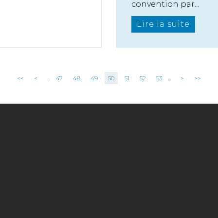
convention par...
Lire la suite
<<
<
...
47
48
49
50
51
52
53
...
>
>>