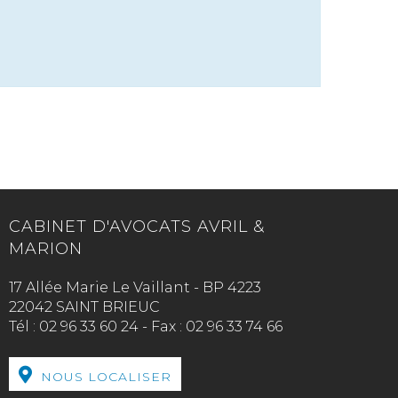
CABINET D'AVOCATS AVRIL &
MARION
17 Allée Marie Le Vaillant - BP 4223
22042 SAINT BRIEUC
Tél :
02 96 33 60 24
-
Fax :
02 96 33 74 66
NOUS LOCALISER