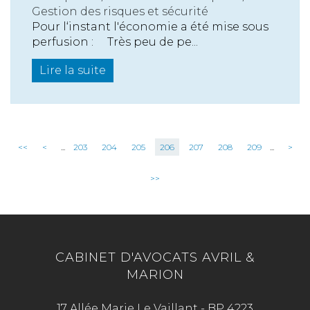
Gestion des risques et sécurité
Pour l‘instant l'économie a été mise sous
perfusion : Très peu de pe...
Lire la suite
<<
<
...
203
204
205
206
207
208
209
...
>
>>
CABINET D'AVOCATS AVRIL &
MARION
17 Allée Marie Le Vaillant - BP 4223