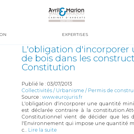
ION
EXPERTISES
L'obligation d'incorpore
de bois dans les construct
Constitution
Publié le :
03/07/2013
Collectivités
/
Urbanisme
/
Permis de constr
Source :
www.eurojuris.fr
L'obligation d'incorporer une quantité min
est déclarée contraire à la constitution.At
Constitutionnel vient de décider que les di
l'Environnement qui impose une quantité mi
c...
Lire la suite