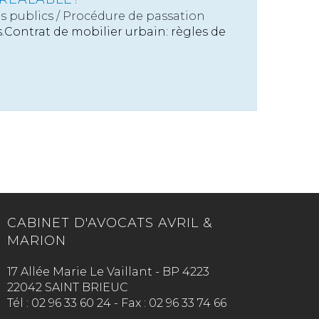
s publics
/
Procédure de passation
s.Contrat de mobilier urbain: règles de
CABINET D'AVOCATS AVRIL &
MARION
17 Allée Marie Le Vaillant - BP 4223
22042 SAINT BRIEUC
Tél :
02 96 33 60 24
-
Fax :
02 96 33 74 66