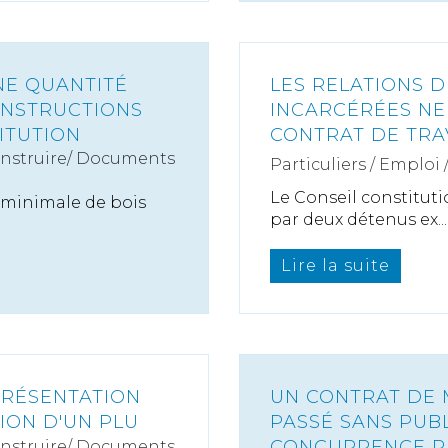
NE QUANTITÉ
LES RELATIONS 
ONSTRUCTIONS
INCARCÉRÉES NE 
ITUTION
CONTRAT DE TRA
onstruire/ Documents
Particuliers
/
Emploi
Le Conseil constituti
 minimale de bois
par deux détenus ex...
Lire la suite
PRÉSENTATION
UN CONTRAT DE M
SION D'UN PLU
PASSÉ SANS PUBL
CONCURRENCE P
onstruire/ Documents