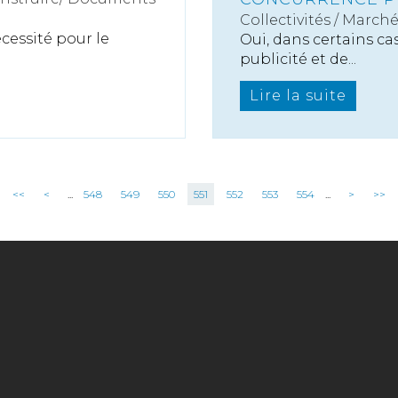
Collectivités
/
Marché
écessité pour le
Oui, dans certains ca
publicité et de...
Lire la suite
<<
<
...
548
549
550
551
552
553
554
...
>
>>