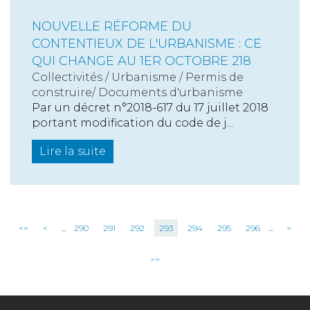
NOUVELLE RÉFORME DU
CONTENTIEUX DE L'URBANISME : CE
QUI CHANGE AU 1ER OCTOBRE 218
Collectivités
/
Urbanisme
/
Permis de
construire/ Documents d'urbanisme
Par un décret n°2018-617 du 17 juillet 2018
portant modification du code de j...
Lire la suite
<<
<
...
290
291
292
293
294
295
296
...
>
>>