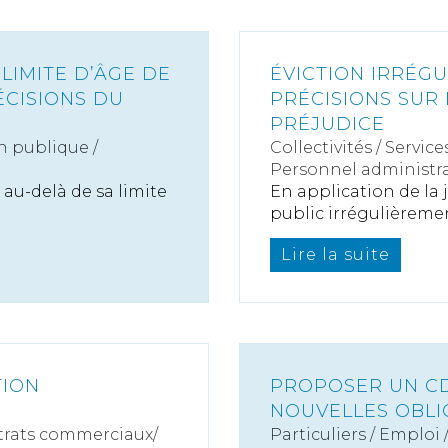
LIMITE D’ÂGE DE
ÉVICTION IRRÉGU
ÉCISIONS DU
PRÉCISIONS SUR 
PRÉJUDICE
n publique /
Collectivités
/
Service
Personnel administra
 au-delà de sa limite
En application de la
public irrégulièrement
Lire la suite
TION
PROPOSER UN CDI
NOUVELLES OBLI
rats commerciaux/
Particuliers
/
Emploi