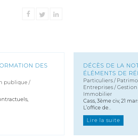
FORMATION DES
DÉCÈS DE LA NO
ÉLÉMENTS DE RÉF
Particuliers
/
Patrimo
n publique /
Entreprises
/
Gestion 
Immobilier
ontractuels,
Cass, 3ème civ, 21 mar
L’office de...
Lire la suite