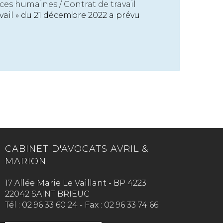
ces humaines
/
Contrat de travail
avail » du 21 décembre 2022 a prévu
CABINET D'AVOCATS AVRIL &
MARION
17 Allée Marie Le Vaillant - BP 4223
22042 SAINT BRIEUC
Tél :
02 96 33 60 24
-
Fax :
02 96 33 74 66