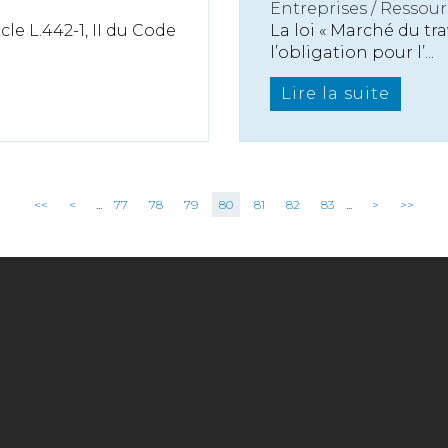
Entreprises
/
Ressour
cle L.442-1, II du Code
La loi « Marché du tr
l’obligation pour l’...
Lire la suite
<<
<
...
77
78
79
80
81
82
83
...
>
>>