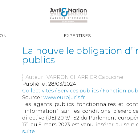
ION
EXPERTISES
La nouvelle obligation d’
publics
Auteur : VARRON CHARRIER Capucine
Publié le :
28/03/2024
Collectivités
/
Services publics
/
Fonction publ
Source :
www.eurojuris.fr
Les agents publics, fonctionnaires et cont
l’information” sur les conditions d’exercic
directive (UE) 2019/1152 du Parlement européen 
171 du 9 mars 2023 est venu insérer au sein
suite