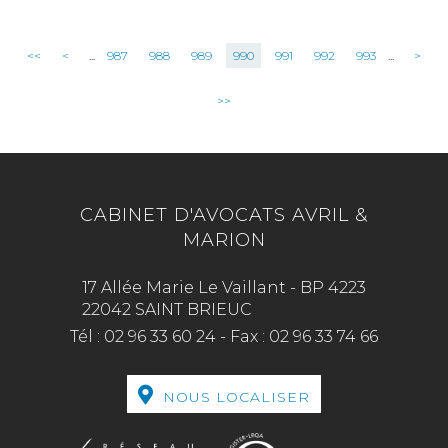
<<
<
...
987
988
989
990
991
992
993
...
>
>>
CABINET D'AVOCATS AVRIL &
MARION
17 Allée Marie Le Vaillant - BP 4223
22042 SAINT BRIEUC
Tél :
02 96 33 60 24
-
Fax :
02 96 33 74 66
NOUS LOCALISER