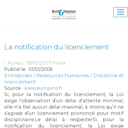
Ouv
le
me
La notification du licenciement
Auteur : BROQUET Frank
Publié le :
01/01/2006
Entreprises
/
Ressources humaines
/
Discipline et
licenciement
Source :
www.eurojuris.fr
Si, pour la notification du licenciement, la Loi
exige l’observation d’un délai d’attente minimal,
elle n’a fixé aucun délai maximal, à moins qu’il ne
s’agisse d’un licenciement prononcé pour motif
disciplinaire.Le délai à respecterSi, pour la
notification du licenciement, la Loi exige