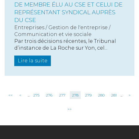
DE MEMBRE ÉLU AU CSE ET CELUI DE
REPRÉSENTANT SYNDICAL AUPRÈS
DU CSE
Entreprises
/
Gestion de l'entreprise
/
Communication et vie sociale
Par trois décisions récentes, le Tribunal
d’instance de La Roche sur Yon, cel...
Lire la suite
<<
<
...
275
276
277
278
279
280
281
...
>
>>