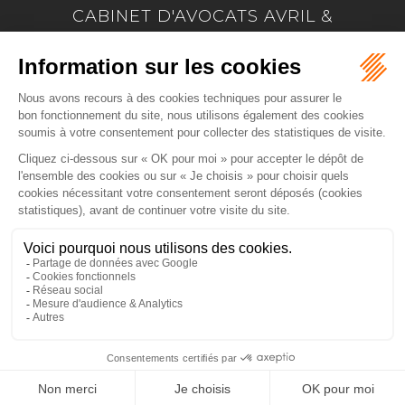
CABINET D'AVOCATS AVRIL &
MARION
17 Allée Marie Le Vaillant - BP 4223
22042 SAINT BRIEUC
Tél :
02 96 33 60 24
-
Fax :
02 96 33 74 66
NOUS LOCALISER
ACCUEIL
PRÉSENTATION
EXPERTISES
ACTUS
CONTACT
PAIEMENT EN LIGNE
HONORAIRES
PLAN DU SITE
MENTIONS LÉGALES
ARTICLES
Septeo Digital & Services © 2020