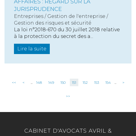
AFFAIRES : REGARD SUR LA
JURISPRUDENCE
Entreprises
/
Gestion de l'entreprise
/
Gestion des risques et sécurité
La loi n°2018-670 du 30 juillet 2018 relative
à la protection du secret des a...
Lire la suite
<<
<
...
148
149
150
151
152
153
154
...
>
>>
CABINET D'AVOCATS AVRIL &