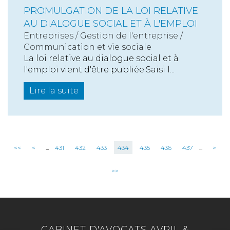
PROMULGATION DE LA LOI RELATIVE
AU DIALOGUE SOCIAL ET À L'EMPLOI
Entreprises
/
Gestion de l'entreprise
/
Communication et vie sociale
La loi relative au dialogue social et à
l'emploi vient d'être publiée.Saisi l...
Lire la suite
<<
<
...
431
432
433
434
435
436
437
...
>
>>
CABINET D'AVOCATS AVRIL &