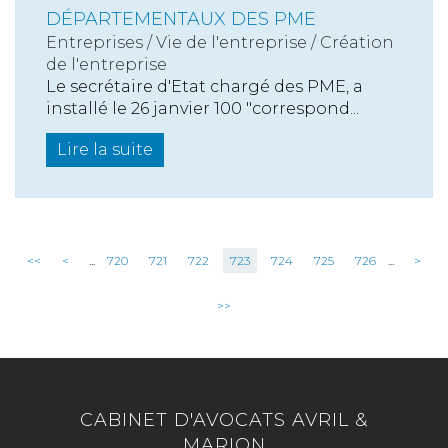
DÉPARTEMENTAUX DES PME
Entreprises
/
Vie de l'entreprise
/
Création
de l'entreprise
Le secrétaire d'Etat chargé des PME, a
installé le 26 janvier 100 "correspond...
Lire la suite
<<
<
...
720
721
722
723
724
725
726
...
>
>>
CABINET D'AVOCATS AVRIL &
MARION